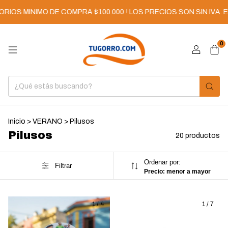
NIMO DE COMPRA $100.000 ! LOS PRECIOS SON SIN IVA. ENVIOS 
0
Inicio
>
VERANO
>
Pilusos
Pilusos
20 productos
Ordenar por:
Filtrar
Precio: menor a mayor
1
/
4
1
/
7